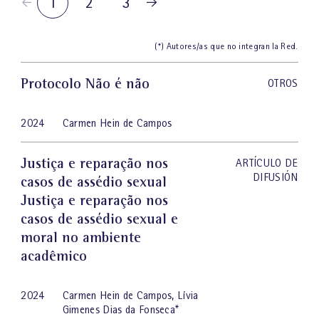
1
2
3
(*) Autores/as que no integran la Red.
Protocolo Não é não
OTROS
2024
Carmen Hein de Campos
Justiça e reparação nos
ARTÍCULO DE
DIFUSIÓN
casos de assédio sexual
Justiça e reparação nos
casos de assédio sexual e
moral no ambiente
acadêmico
2024
Carmen Hein de Campos
,
Lívia
Gimenes Dias da Fonseca
*