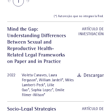
1
(*) Autores/as que no integran la Red.
Mind the Gap:
ARTÍCULO DE
INVESTIGACIÓN
Understanding Differences
Between Sexual and
Reproductive Health-
Related Legal Frameworks
on Paper and in Practice
Descargar
2022
Violeta Canaves
,
Laura
Ferguson
*
,
William Jardell
*
,
Miles
Lambert-Peck
*
,
Lillie
Guo
*
,
Sophia Lopez
*
,
Emilie
Filmer-Wilson
*
Socio-Legal Strategies
ARTÍCULO DE