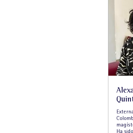
Alex
Quin
Externa
Colomb
magíst
Ha sido