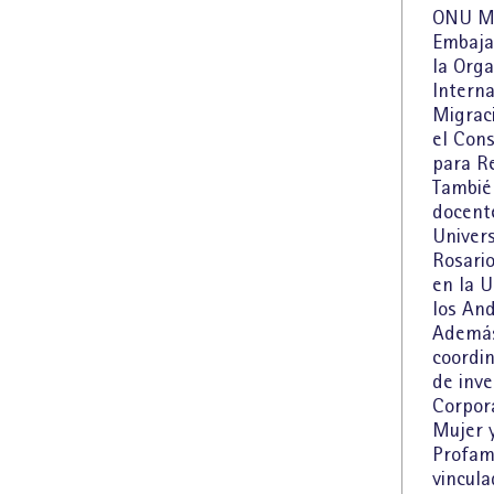
ONU Mu
Embaja
la Orga
Interna
Migrac
el Con
para R
Tambié
docent
Univer
Rosario
en la U
los And
Además
coordi
de inve
Corpor
Mujer 
Profami
vincul