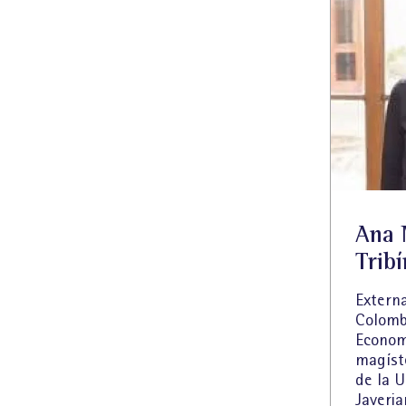
Ana 
Tribí
Externa
Colomb
Econom
magíst
de la U
Javeria