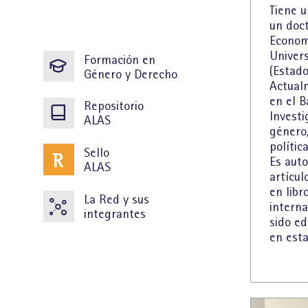
Tiene 
un doc
Econom
Univer
Formación en
(Estado
Género y Derecho
Actual
en el 
Repositorio
Investi
ALAS
género
polític
Sello
Es auto
ALAS
artícul
en libr
La Red y sus
interna
integrantes
sido ed
en esta