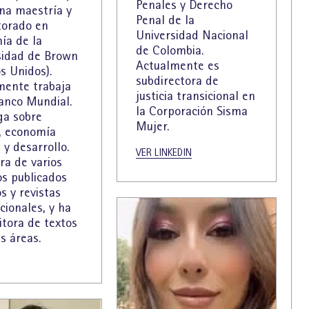
Penales y Derecho
una maestría y
Penal de la
torado en
Universidad Nacional
ía de la
de Colombia.
sidad de Brown
Actualmente es
s Unidos).
subdirectora de
mente trabaja
justicia transicional en
Banco Mundial.
la Corporación Sisma
ga sobre
Mujer.
, economía
a y desarrollo.
VER LINKEDIN
ra de varios
os publicados
os y revistas
cionales, y ha
itora de textos
s áreas.