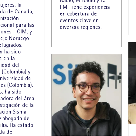
Radio, W Radio y La
jeres, la
FM. Tiene experiencia
da de Canadá,
en cobertura de
nización
eventos clave en
cional para las
diversas regiones.
iones - OIM, y
sejo Noruego
efugiados.
n ha sido
e en la
sidad del
 (Colombia) y
niversidad de
es (Colombia).
, ha sido
nadora del área
stigación de la
ación Sisma
y abogada de
lia. Ha estado
ada de