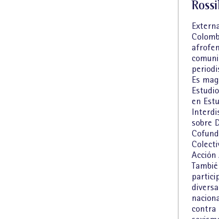
Ross
Externa
Colombi
afrofem
comuni
periodi
Es mag
Estudi
en Est
Interdi
sobre D
Cofund
Colect
Acción 
Tambié
partici
divers
naciona
contra 