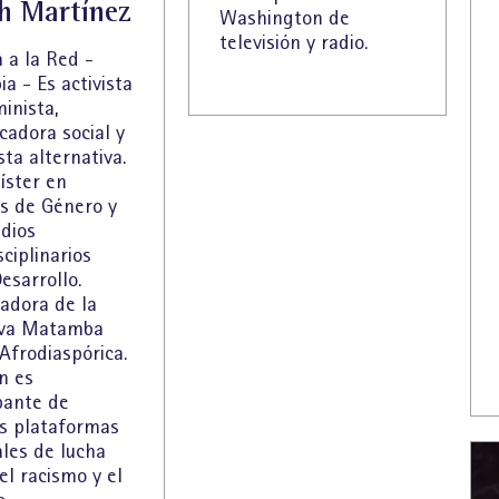
ih Martínez
Washington de
televisión y radio.
 a la Red -
a - Es activista
inista,
cadora social y
sta alternativa.
íster en
os de Género y
udios
sciplinarios
esarrollo.
adora de la
iva Matamba
Afrodiaspórica.
n es
pante de
as plataformas
les de lucha
el racismo y el