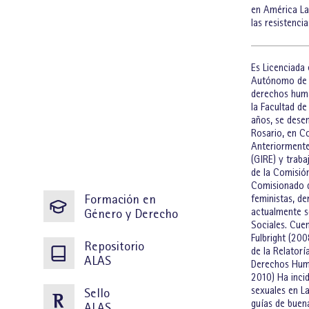
en América Lat
las resistenci
Es Licenciada
Autónomo de M
derechos huma
la Facultad de
años, se dese
Rosario, en Co
Anteriormente
(GIRE) y traba
de la Comisió
Comisionado d
Formación en
feministas, d
Género y Derecho
actualmente s
Sociales. Cue
Fulbright (20
Repositorio
de la Relator
ALAS
Derechos Huma
2010) Ha incid
sexuales en La
Sello
guías de buena
ALAS