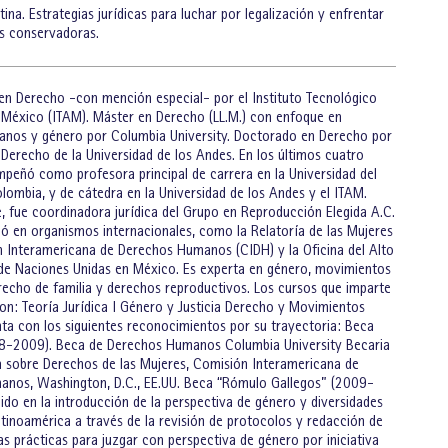
ina. Estrategias jurídicas para luchar por legalización y enfrentar
as conservadoras.
 en Derecho -con mención especial- por el Instituto Tecnológico
éxico (ITAM). Máster en Derecho (LL.M.) con enfoque en
nos y género por Columbia University. Doctorado en Derecho por
 Derecho de la Universidad de los Andes. En los últimos cuatro
mpeñó como profesora principal de carrera en la Universidad del
lombia, y de cátedra en la Universidad de los Andes y el ITAM.
, fue coordinadora jurídica del Grupo en Reproducción Elegida A.C.
jó en organismos internacionales, como la Relatoría de las Mujeres
n Interamericana de Derechos Humanos (CIDH) y la Oficina del Alto
e Naciones Unidas en México. Es experta en género, movimientos
erecho de familia y derechos reproductivos. Los cursos que imparte
on: Teoría Jurídica I Género y Justicia Derecho y Movimientos
nta con los siguientes reconocimientos por su trayectoria: Beca
08-2009). Beca de Derechos Humanos Columbia University Becaria
ía sobre Derechos de las Mujeres, Comisión Interamericana de
nos, Washington, D.C., EE.UU. Beca “Rómulo Gallegos” (2009-
ido en la introducción de la perspectiva de género y diversidades
tinoamérica a través de la revisión de protocolos y redacción de
s prácticas para juzgar con perspectiva de género por iniciativa