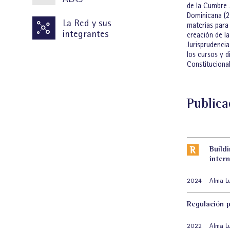
de la Cumbre J
Dominicana (2
La Red y sus
materias para 
integrantes
creación de la
Jurisprudenci
los cursos y 
Constituciona
Publica
Build
inter
2024
Alma L
Regulación p
2022
Alma L