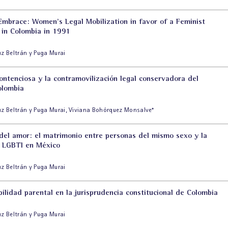
Embrace: Women’s Legal Mobilization in favor of a Feminist
 in Colombia in 1991
uz Beltrán y Puga Murai
contenciosa y la contramovilización legal conservadora del
olombia
uz Beltrán y Puga Murai
,
Viviana Bohórquez Monsalve
*
 del amor: el matrimonio entre personas del mismo sexo y la
n LGBTI en México
uz Beltrán y Puga Murai
ilidad parental en la jurisprudencia constitucional de Colombia
uz Beltrán y Puga Murai