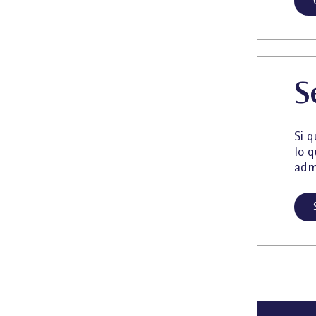
S
Si q
lo 
adm