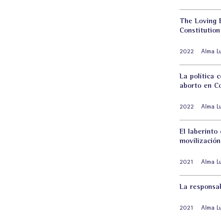
The Loving 
Constitution
2022
Alma L
La política 
aborto en C
2022
Alma L
El laberinto
movilizació
2021
Alma L
La responsab
2021
Alma L