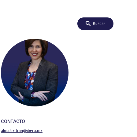
Buscar
CONTACTO
alma.beltran@ibero.mx