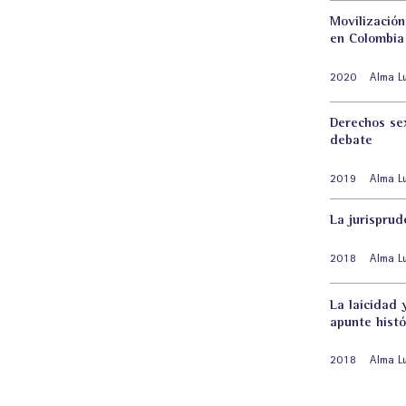
Movilización
en Colombia
2020
Alma L
Derechos se
debate
2019
Alma L
La jurisprud
2018
Alma L
La laicidad 
apunte histó
2018
Alma L